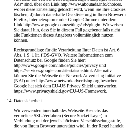
Ads“ sind, über den Link http://www.aboutads.info/choices,
wobei diese Einstellung gelöscht wird, wenn Sie Ihre Cookies
löschen; d) durch dauerhafte Deaktivierung in Ihren Browsern
Firefox, Internetexplorer oder Google Chrome unter dem
Link http://www.google.com/settings/ads/plugin. Wir weisen
Sie darauf hin, dass Sie in diesem Fall gegebenenfalls nicht
alle Funktionen dieses Angebots vollumfänglich nutzen
können.
Rechtsgrundlage für die Verarbeitung Ihrer Daten ist Art. 6
Abs. 1 S. 1 lit. f DS-GVO. Weitere Informationen zum
Datenschutz bei Google finden Sie hier:
http://www.google.com/intl/de/policies/privacy und
https://services.google.com/sitestats/de.html. Alternativ
können Sie die Webseite der Network Advertising Initiative
(NAI) unter http://www.networkadvertising.org besuchen.
Google hat sich dem EU-US Privacy Shield unterworfen,
https://www.privacyshield.gov/EU-US-Framework.
Datensicherheit
Wir verwenden innerhalb des Webseite-Besuchs das
verbreitete SSL-Verfahren (Secure Socket Layer) in
Verbindung mit der jeweils höchsten Verschlüsselungsstufe,
die von Ihrem Browser unterstützt wird. In der Regel handelt