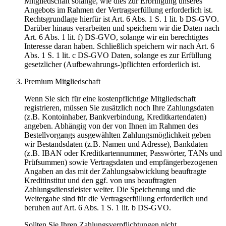
Mitgliedschaft solange, wie dies zur Erbringung unseres
Angebots im Rahmen der Vertragserfüllung erforderlich ist.
Rechtsgrundlage hierfür ist Art. 6 Abs. 1 S. 1 lit. b DS-GVO.
Darüber hinaus verarbeiten und speichern wir die Daten nach
Art. 6 Abs. 1 lit. f) DS-GVO, solange wir ein berechtigtes
Interesse daran haben. Schließlich speichern wir nach Art. 6
Abs. 1 S. 1 lit. c DS-GVO Daten, solange es zur Erfüllung
gesetzlicher (Aufbewahrungs-)pflichten erforderlich ist.
Premium Mitgliedschaft
Wenn Sie sich für eine kostenpflichtige Mitgliedschaft
registrieren, müssen Sie zusätzlich noch Ihre Zahlungsdaten
(z.B. Kontoinhaber, Bankverbindung, Kreditkartendaten)
angeben. Abhängig von der von Ihnen im Rahmen des
Bestellvorgangs ausgewählten Zahlungsmöglichkeit geben
wir Bestandsdaten (z.B. Namen und Adresse), Bankdaten
(z.B. IBAN oder Kreditkartennummer, Passwörter, TANs und
Prüfsummen) sowie Vertragsdaten und empfängerbezogenen
Angaben an das mit der Zahlungsabwicklung beauftragte
Kreditinstitut und den ggf. von uns beauftragten
Zahlungsdienstleister weiter. Die Speicherung und die
Weitergabe sind für die Vertragserfüllung erforderlich und
beruhen auf Art. 6 Abs. 1 S. 1 lit. b DS-GVO.
Sollten Sie Ihren Zahlungsverpflichtungen nicht