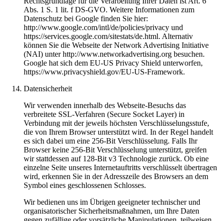
Rechtsgrundlage für die Verarbeitung Ihrer Daten ist Art. 6
Abs. 1 S. 1 lit. f DS-GVO. Weitere Informationen zum
Datenschutz bei Google finden Sie hier:
http://www.google.com/intl/de/policies/privacy und
https://services.google.com/sitestats/de.html. Alternativ
können Sie die Webseite der Network Advertising Initiative
(NAI) unter http://www.networkadvertising.org besuchen.
Google hat sich dem EU-US Privacy Shield unterworfen,
https://www.privacyshield.gov/EU-US-Framework.
Datensicherheit
Wir verwenden innerhalb des Webseite-Besuchs das
verbreitete SSL-Verfahren (Secure Socket Layer) in
Verbindung mit der jeweils höchsten Verschlüsselungsstufe,
die von Ihrem Browser unterstützt wird. In der Regel handelt
es sich dabei um eine 256-Bit Verschlüsselung. Falls Ihr
Browser keine 256-Bit Verschlüsselung unterstützt, greifen
wir stattdessen auf 128-Bit v3 Technologie zurück. Ob eine
einzelne Seite unseres Internetauftritts verschlüsselt übertragen
wird, erkennen Sie in der Adresszeile des Browsers an dem
Symbol eines geschlossenen Schlosses.
Wir bedienen uns im Übrigen geeigneter technischer und
organisatorischer Sicherheitsmaßnahmen, um Ihre Daten
gegen zufällige oder vorsätzliche Manipulationen, teilweisen