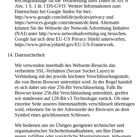
Rechtsgrundlage für die Verarbeitung Ihrer Daten ist Art. 6
Abs. 1 S. 1 lit. f DS-GVO. Weitere Informationen zum
Datenschutz bei Google finden Sie hier:
http://www.google.com/intl/de/policies/privacy und
https://services.google.com/sitestats/de.html. Alternativ
können Sie die Webseite der Network Advertising Initiative
(NAI) unter http://www.networkadvertising.org besuchen.
Google hat sich dem EU-US Privacy Shield unterworfen,
https://www.privacyshield.gov/EU-US-Framework.
Datensicherheit
Wir verwenden innerhalb des Webseite-Besuchs das
verbreitete SSL-Verfahren (Secure Socket Layer) in
Verbindung mit der jeweils höchsten Verschlüsselungsstufe,
die von Ihrem Browser unterstützt wird. In der Regel handelt
es sich dabei um eine 256-Bit Verschlüsselung. Falls Ihr
Browser keine 256-Bit Verschlüsselung unterstützt, greifen
wir stattdessen auf 128-Bit v3 Technologie zurück. Ob eine
einzelne Seite unseres Internetauftritts verschlüsselt übertragen
wird, erkennen Sie in der Adresszeile des Browsers an dem
Symbol eines geschlossenen Schlosses.
Wir bedienen uns im Übrigen geeigneter technischer und
organisatorischer Sicherheitsmaßnahmen, um Ihre Daten
gegen zufällige oder vorsätzliche Manipulationen, teilweisen