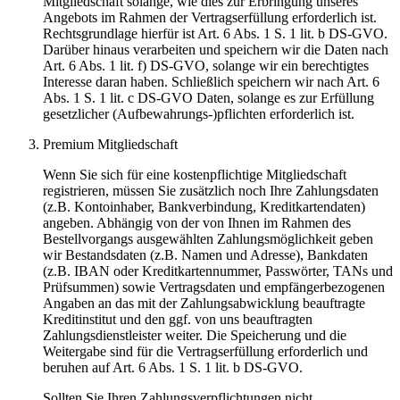
Mitgliedschaft solange, wie dies zur Erbringung unseres
Angebots im Rahmen der Vertragserfüllung erforderlich ist.
Rechtsgrundlage hierfür ist Art. 6 Abs. 1 S. 1 lit. b DS-GVO.
Darüber hinaus verarbeiten und speichern wir die Daten nach
Art. 6 Abs. 1 lit. f) DS-GVO, solange wir ein berechtigtes
Interesse daran haben. Schließlich speichern wir nach Art. 6
Abs. 1 S. 1 lit. c DS-GVO Daten, solange es zur Erfüllung
gesetzlicher (Aufbewahrungs-)pflichten erforderlich ist.
Premium Mitgliedschaft
Wenn Sie sich für eine kostenpflichtige Mitgliedschaft
registrieren, müssen Sie zusätzlich noch Ihre Zahlungsdaten
(z.B. Kontoinhaber, Bankverbindung, Kreditkartendaten)
angeben. Abhängig von der von Ihnen im Rahmen des
Bestellvorgangs ausgewählten Zahlungsmöglichkeit geben
wir Bestandsdaten (z.B. Namen und Adresse), Bankdaten
(z.B. IBAN oder Kreditkartennummer, Passwörter, TANs und
Prüfsummen) sowie Vertragsdaten und empfängerbezogenen
Angaben an das mit der Zahlungsabwicklung beauftragte
Kreditinstitut und den ggf. von uns beauftragten
Zahlungsdienstleister weiter. Die Speicherung und die
Weitergabe sind für die Vertragserfüllung erforderlich und
beruhen auf Art. 6 Abs. 1 S. 1 lit. b DS-GVO.
Sollten Sie Ihren Zahlungsverpflichtungen nicht