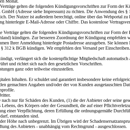
nen Monat.
 Verträge gelten die folgenden Kündigungsvorschriften zur Form der K
.I.E. GmbH (Adresse siehe Impressum) zu richten. Die Anwendung des 
glich. Der Nutzer ist außerdem berechtigt, online über das Webportal z
g hinterlegte E-Mail-Adresse oder Chiffre. Das kostenlose Vertragsver
e Verträge gelten die folgenden Kündigungsvorschriften zur Form der
nd) kündigen. Zur besseren Zuordnung der Kündigung empfehlen wir
men Ihrer Anmeldung hinterlegte Postadresse anzugeben. Sie können Ihr
 312 k BGB kündigen. Wir empfehlen den Versand per Einschreiben. D
ündigt, verlängert sich die kostenpflichtige Mitgliedschaft automatisc
hrt und richtet sich nach den gesetzlichen Vorschriften.
istungen ganz oder teilweise einzustellen.
gitalen Inhalten. Er schuldet und garantiert insbesondere keine erfolgre
unden gemachten Angaben und/oder der von Kunden ausgetauschten Daten
profile.
itter.
ach nur für Schäden des Kunden, (1) die der Anbieter oder seine geset
s Lebens, des Körpers oder der Gesundheit, die auf einer Pflichtverletzu
zung einer Verpflichtung, deren Erfüllung die ordnungsgemäße Durchfüh
arf, entstanden sind.
(2) der Höhe nach unbegrenzt. Im Übrigen wird der Schadensersatzanspr
Haftung des Anbieters - unabhängig vom Rechtsgrund - ausgeschlossen.