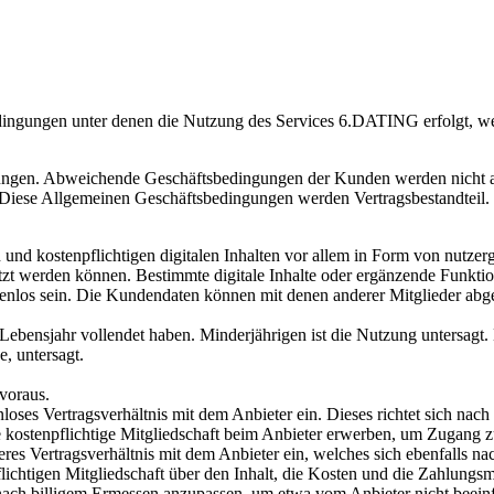
dingungen unter denen die Nutzung des Services 6.DATING erfolgt, w
ungen. Abweichende Geschäftsbedingungen der Kunden werden nicht akz
iese Allgemeinen Geschäftsbedingungen werden Vertragsbestandteil.
n und kostenpflichtigen digitalen Inhalten vor allem in Form von nutzer
tzt werden können. Bestimmte digitale Inhalte oder ergänzende Funkti
ostenlos sein. Die Kundendaten können mit denen anderer Mitglieder ab
 Lebensjahr vollendet haben. Minderjährigen ist die Nutzung untersagt. E
, untersagt.
 voraus.
nloses Vertragsverhältnis mit dem Anbieter ein. Dieses richtet sich na
kostenpflichtige Mitgliedschaft beim Anbieter erwerben, um Zugang zu 
eres Vertragsverhältnis mit dem Anbieter ein, welches sich ebenfalls 
ichtigen Mitgliedschaft über den Inhalt, die Kosten und die Zahlungsmo
it nach billigem Ermessen anzupassen, um etwa vom Anbieter nicht bee