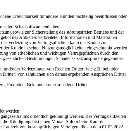
ochene Erreichbarkeit für andere Kunden nachteilig beeinflussen oder
sonstige Schadsoftware enthalten.
tzung sowie zur Sicherstellung des störungsfreien Betriebs und der
gebot des Anbieters verbreiteten Informationen und Materialien
n der Verletzung von Vertragspflichten kann der Kunde zur
der der Kunde in seinen Nutzungsmöglichkeiten eingeschränkt werden.
etzung von erheblichen und wichtigen Vertragspflichten durch den
 der gesetzlichen Bestimmungen Schadensersatzansprüche gegenüber
 und/oder Verletzungen von Rechten Dritter (wie z.B. bei übler
n Dritter) von sämtlichen sich daraus ergebenden Ansprüchen Dritter
rn, Freunden, Bekannten oder sonstigen Dritten.
det werden.
ugangszeitraums ordentlich gekündigt werden. Bei Vertragslaufzeiten
gt die Kündigungsfrist einen Monat. Sofern beim Kauf der
er Laufzeit von kostenpflichtigen Verträgen, die ab dem 01.03.2022