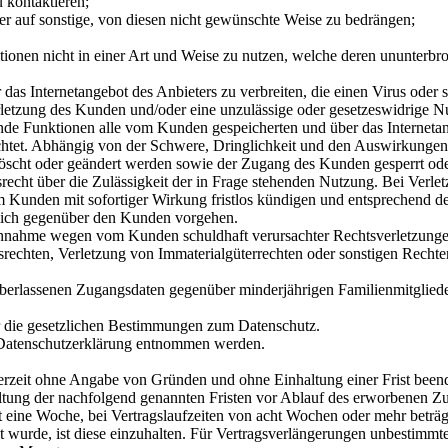
 kontaktieren;
r auf sonstige, von diesen nicht gewünschte Weise zu bedrängen;
ktionen nicht in einer Art und Weise zu nutzen, welche deren ununterbr
das Internetangebot des Anbieters zu verbreiten, die einen Virus oder 
rletzung des Kunden und/oder eine unzulässige oder gesetzeswidrige Nu
zende Funktionen alle vom Kunden gespeicherten und über das Internetan
lichtet. Abhängig von der Schwere, Dringlichkeit und den Auswirkunge
elöscht oder geändert werden sowie der Zugang des Kunden gesperrt o
srecht über die Zulässigkeit der in Frage stehenden Nutzung. Bei Verl
em Kunden mit sofortiger Wirkung fristlos kündigen und entsprechend
tlich gegenüber den Kunden vorgehen.
uchnahme wegen vom Kunden schuldhaft verursachter Rechtsverletzungen
rechten, Verletzung von Immaterialgüterrechten oder sonstigen Rechte
überlassenen Zugangsdaten gegenüber minderjährigen Familienmitgliede
r die gesetzlichen Bestimmungen zum Datenschutz.
r Datenschutzerklärung entnommen werden.
erzeit ohne Angabe von Gründen und ohne Einhaltung einer Frist been
altung der nachfolgend genannten Fristen vor Ablauf des erworbenen Z
t eine Woche, bei Vertragslaufzeiten von acht Wochen oder mehr beträ
nt wurde, ist diese einzuhalten. Für Vertragsverlängerungen unbestimmt