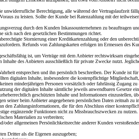
die unwiderrufliche Berechtigung, alle während der Vertragslaufzeit f
oraus zu leisten. Sollte der Kunde bei Ratenzahlung mit der teilweise
ahlungsverzug durch den Kunden Inkassounternehmen zu beauftragen un
he sich nach den gesetzlichen Bestimmungen richtet.
unberechtigte Stornierung einer Kreditkartenzahlung oder den unberecht
zufordern. Refunds von Zahlungskarten erfolgen im Ermessen des Kun
 geschäftsfähig ist, um Verträge mit dem Anbieter rechtswirksam eingeh
len Inhalte des Anbieters ausschließlich für private Zwecke nutzt. Jeg
hrheit entsprechen und ihn persönlich beschreiben. Der Kunde ist für a
lten digitalen Inhalte, insbesondere die kostenpflichtige Mitgliedschaft
 keinen minderjährigen Personen vorsätzlich oder fahrlässig Zugang zu 
utzung der digitalen Inhalte sämtliche jeweils anwendbaren Gesetze ein
urheberrechtlich geschützten Inhalte und Informationen einzustellen, üb
en seiner beim Anbieter angegebenen persönlichen Daten zeitnah zu inf
an den Zahlungsinformationen, die für den Abschluss einer kostenpflic
onstige ergänzende Funktionen nicht zu Missbrauchszwecken zu nutzen. 
ischen Materialien zu verbreiten;
/oder allgemeinen Persönlichkeitsrechte anderer Kunden verstoßendes M
en Dritter als die Eigenen auszugeben;