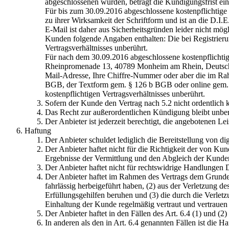
abgeschlossenen wurden, beträgt die Kündigungsfrist ei
Für bis zum 30.09.2016 abgeschlossene kostenpflichtige
zu ihrer Wirksamkeit der Schriftform und ist an die D
E-Mail ist daher aus Sicherheitsgründen leider nicht mö
Kunden folgende Angaben enthalten: Die bei Registrierun
Vertragsverhältnisses unberührt.
Für nach dem 30.09.2016 abgeschlossene kostenpflichtig
Rheinpromenade 13, 40789 Monheim am Rhein, Deutschla
Mail-Adresse, Ihre Chiffre-Nummer oder aber die im Rah
BGB, der Textform gem. § 126 b BGB oder online gem. §
kostenpflichtigen Vertragsverhältnisses unberührt.
Sofern der Kunde den Vertrag nach 5.2 nicht ordentlich k
Das Recht zur außerordentlichen Kündigung bleibt unberü
Der Anbieter ist jederzeit berechtigt, die angebotenen Le
Haftung
Der Anbieter schuldet lediglich die Bereitstellung von di
Der Anbieter haftet nicht für die Richtigkeit der von K
Ergebnisse der Vermittlung und den Abgleich der Kunden
Der Anbieter haftet nicht für rechtswidrige Handlungen Dr
Der Anbieter haftet im Rahmen des Vertrags dem Grunde n
fahrlässig herbeigeführt haben, (2) aus der Verletzung de
Erfüllungsgehilfen beruhen und (3) die durch die Verlet
Einhaltung der Kunde regelmäßig vertraut und vertrauen d
Der Anbieter haftet in den Fällen des Art. 6.4 (1) und 
In anderen als den in Art. 6.4 genannten Fällen ist die 