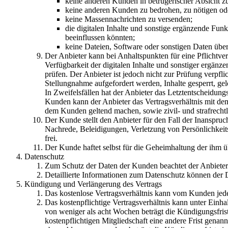
keine anderen Kunden in betrügerischer Absicht zu
keine anderen Kunden zu bedrohen, zu nötigen ode
keine Massennachrichten zu versenden;
die digitalen Inhalte und sonstige ergänzende Fun
beeinflussen könnten;
keine Dateien, Software oder sonstigen Daten über 
Der Anbieter kann bei Anhaltspunkten für eine Pflichtve
Verfügbarkeit der digitalen Inhalte und sonstiger ergän
prüfen. Der Anbieter ist jedoch nicht zur Prüfung verpf
Stellungnahme aufgefordert werden, Inhalte gesperrt, g
In Zweifelsfällen hat der Anbieter das Letztentscheidung
Kunden kann der Anbieter das Vertragsverhältnis mit d
dem Kunden geltend machen, sowie zivil- und strafrech
Der Kunde stellt den Anbieter für den Fall der Inanspr
Nachrede, Beleidigungen, Verletzung von Persönlichkeits
frei.
Der Kunde haftet selbst für die Geheimhaltung der ihm 
Datenschutz
Zum Schutz der Daten der Kunden beachtet der Anbiete
Detaillierte Informationen zum Datenschutz können de
Kündigung und Verlängerung des Vertrags
Das kostenlose Vertragsverhältnis kann vom Kunden jed
Das kostenpflichtige Vertragsverhältnis kann unter Einh
von weniger als acht Wochen beträgt die Kündigungsfris
kostenpflichtigen Mitgliedschaft eine andere Frist genan