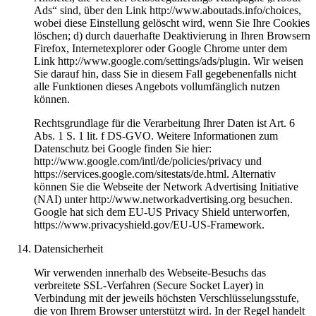
Ads“ sind, über den Link http://www.aboutads.info/choices,
wobei diese Einstellung gelöscht wird, wenn Sie Ihre Cookies
löschen; d) durch dauerhafte Deaktivierung in Ihren Browsern
Firefox, Internetexplorer oder Google Chrome unter dem
Link http://www.google.com/settings/ads/plugin. Wir weisen
Sie darauf hin, dass Sie in diesem Fall gegebenenfalls nicht
alle Funktionen dieses Angebots vollumfänglich nutzen
können.
Rechtsgrundlage für die Verarbeitung Ihrer Daten ist Art. 6
Abs. 1 S. 1 lit. f DS-GVO. Weitere Informationen zum
Datenschutz bei Google finden Sie hier:
http://www.google.com/intl/de/policies/privacy und
https://services.google.com/sitestats/de.html. Alternativ
können Sie die Webseite der Network Advertising Initiative
(NAI) unter http://www.networkadvertising.org besuchen.
Google hat sich dem EU-US Privacy Shield unterworfen,
https://www.privacyshield.gov/EU-US-Framework.
Datensicherheit
Wir verwenden innerhalb des Webseite-Besuchs das
verbreitete SSL-Verfahren (Secure Socket Layer) in
Verbindung mit der jeweils höchsten Verschlüsselungsstufe,
die von Ihrem Browser unterstützt wird. In der Regel handelt